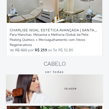
CHARLISE NOAL ESTÉTICA AVANÇADA | SANTANA
Para Manchas, Melasma e Melhoria Global da Pele:
P
Peeling Químico + Microagulhamento com Ativos
d
Regenerativos
M
de
R$ 500
por
R$ 259
ou
5x R$ 51,80
CABELO
ver todas