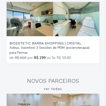
BIOESTETIC BARRA SHOPPING | CRISTAL
Adeus, Vasinhos! 3 Sessões de PEIM (escleroterapia)
T
para Pernas
B
de
R$ 600
por
R$ 299
ou
5x R$ 59,80
2
R
NOVOS PARCEIROS
ver todas