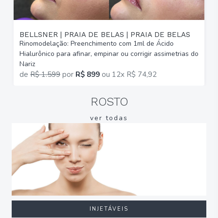
BELLSNER | PRAIA DE BELAS | PRAIA DE BELAS
Rinomodelação: Preenchimento com 1ml de Ácido
R
Hialurônico para afinar, empinar ou corrigir assimetrias do
H
Nariz
N
de
R$ 1.599
por
R$ 899
ou
12x R$ 74,92
ROSTO
ver todas
INJETÁVEIS