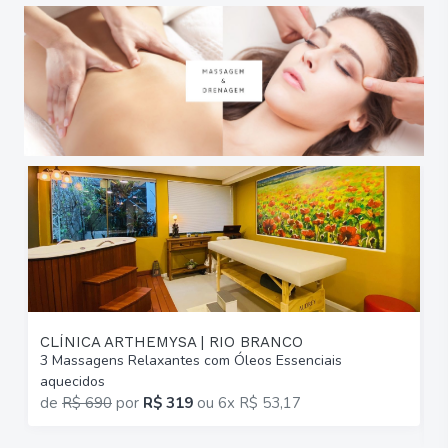
CLÍNICA ARTHEMYSA | RIO BRANCO
3 Massagens Relaxantes com Óleos Essenciais
6
aquecidos
C
de
R$ 690
por
R$ 319
ou
6x R$ 53,17
p