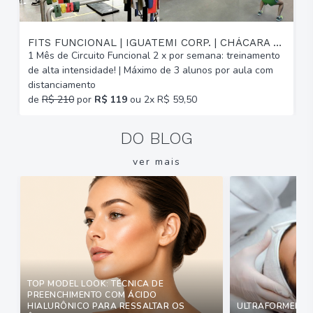
FITS FUNCIONAL | IGUATEMI CORP. | CHÁCARA DAS PEDRAS
1 Mês de Circuito Funcional 2 x por semana: treinamento
A
de alta intensidade! | Máximo de 3 alunos por aula com
C
distanciamento
b
de
R$ 210
por
R$ 119
ou 2x R$ 59,50
DO BLOG
ver mais
TOP MODEL LOOK: TÉCNICA DE
PREENCHIMENTO COM ÁCIDO
HIALURÔNICO PARA RESSALTAR OS
ULTRAFORMER: Q