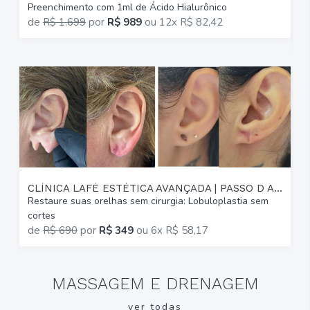
Preenchimento com 1ml de Ácido Hialurônico
G
de
R$ 1.699
por
R$ 989
ou
12x R$ 82,42
p
CLÍNICA LAFÉ ESTÉTICA AVANÇADA | PASSO D AREIA
Restaure suas orelhas sem cirurgia: Lobuloplastia sem
A
cortes
(
de
R$ 690
por
R$ 349
ou
6x R$ 58,17
MASSAGEM E DRENAGEM
ver todas