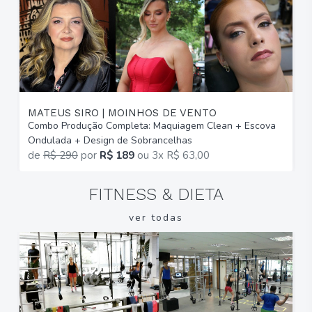
MATEUS SIRO | MOINHOS DE VENTO
I
Combo Produção Completa: Maquiagem Clean + Escova
M
Ondulada + Design de Sobrancelhas
E
de
R$ 290
por
R$ 189
ou
3x R$ 63,00
FITNESS & DIETA
ver todas