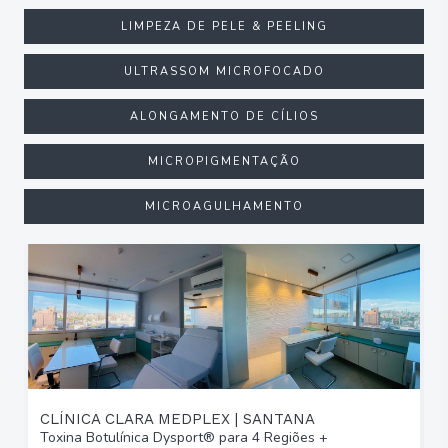
LIMPEZA DE PELE & PEELING
ULTRASSOM MICROFOCADO
ALONGAMENTO DE CÍLIOS
MICROPIGMENTAÇÃO
MICROAGULHAMENTO
CLÍNICA CLARA MEDPLEX | SANTANA
Toxina Botulínica Dysport® para 4 Regiões +
T