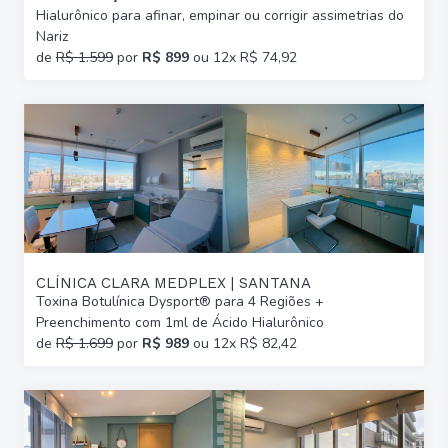
Hialurônico para afinar, empinar ou corrigir assimetrias do
Nariz
de
R$ 1.599
por
R$ 899
ou 12x R$ 74,92
CLÍNICA CLARA MEDPLEX | SANTANA
Toxina Botulínica Dysport® para 4 Regiões +
Preenchimento com 1ml de Ácido Hialurônico
de
R$ 1.699
por
R$ 989
ou 12x R$ 82,42