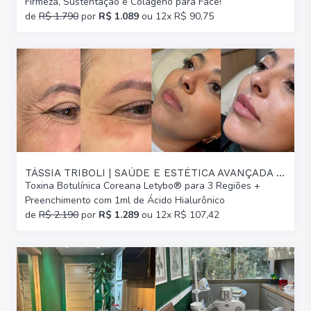
Firmeza, Sustentação e Colágeno para Face!
de
R$ 1.790
por
R$ 1.089
ou 12x R$ 90,75
TÁSSIA TRIBOLI | SAÚDE E ESTÉTICA AVANÇADA | GLÓRIA
Toxina Botulínica Coreana Letybo® para 3 Regiões +
Preenchimento com 1ml de Ácido Hialurônico
de
R$ 2.190
por
R$ 1.289
ou 12x R$ 107,42