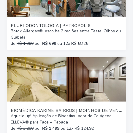
PLURI ODONTOLOGIA | PETRÓPOLIS
Botox Allergan®: escolha 2 regiões entre Testa, Olhos ou
Glabela
de
R$ 1.200
por
R$ 699
ou 12x R$ 58,25
BIOMÉDICA KARINE BAIRROS | MOINHOS DE VENTO
Aquele up! Aplicação de Bioestimulador de Colágeno
ELLEVA® para Face + Papada
de
R$ 3.200
por
R$ 1.499
ou 12x R$ 124,92