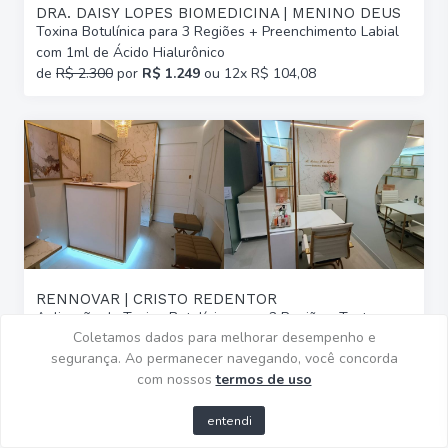
DRA. DAISY LOPES BIOMEDICINA | MENINO DEUS
Toxina Botulínica para 3 Regiões + Preenchimento Labial
com 1ml de Ácido Hialurônico
de
R$ 2.300
por
R$ 1.249
ou 12x R$ 104,08
RENNOVAR | CRISTO REDENTOR
Aplicação de Toxina Botulínica para 2 Regiões: Testa,
Coletamos dados para melhorar desempenho e
Olhos, Glabela OU Sorriso Gengival
segurança. Ao permanecer navegando, você concorda
de
R$ 890
por
R$ 599
ou 11x R$ 54,45
com nossos
termos de uso
entendi