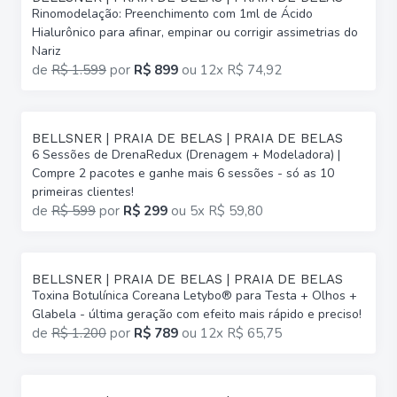
Rinomodelação: Preenchimento com 1ml de Ácido
Hialurônico para afinar, empinar ou corrigir assimetrias do
Nariz
de
R$ 1.599
por
R$ 899
ou
12x R$ 74,92
BELLSNER | PRAIA DE BELAS | PRAIA DE BELAS
6 Sessões de DrenaRedux (Drenagem + Modeladora) |
Compre 2 pacotes e ganhe mais 6 sessões - só as 10
primeiras clientes!
de
R$ 599
por
R$ 299
ou
5x R$ 59,80
BELLSNER | PRAIA DE BELAS | PRAIA DE BELAS
Toxina Botulínica Coreana Letybo® para Testa + Olhos +
Glabela - última geração com efeito mais rápido e preciso!
de
R$ 1.200
por
R$ 789
ou
12x R$ 65,75