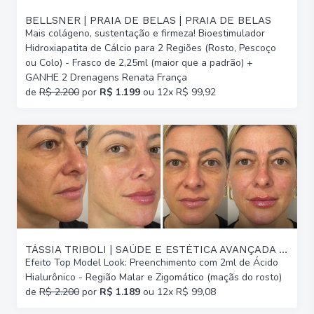
BELLSNER | PRAIA DE BELAS | PRAIA DE BELAS
Mais colágeno, sustentação e firmeza! Bioestimulador
Hidroxiapatita de Cálcio para 2 Regiões (Rosto, Pescoço
ou Colo) - Frasco de 2,25ml (maior que a padrão) +
GANHE 2 Drenagens Renata França
de
R$ 2.200
por
R$ 1.199
ou 12x R$ 99,92
TÁSSIA TRIBOLI | SAÚDE E ESTÉTICA AVANÇADA | GLÓRIA
Efeito Top Model Look: Preenchimento com 2ml de Ácido
Hialurônico - Região Malar e Zigomático (maçãs do rosto)
de
R$ 2.200
por
R$ 1.189
ou 12x R$ 99,08