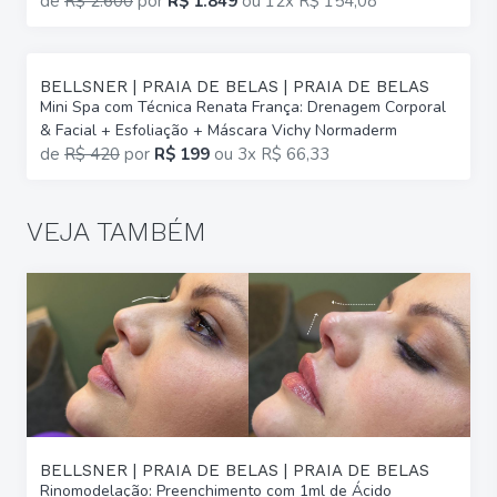
de
R$ 2.600
por
R$ 1.849
ou
12x R$ 154,08
BELLSNER | PRAIA DE BELAS | PRAIA DE BELAS
Mini Spa com Técnica Renata França: Drenagem Corporal
& Facial + Esfoliação + Máscara Vichy Normaderm
de
R$ 420
por
R$ 199
ou
3x R$ 66,33
VEJA TAMBÉM
BELLSNER | PRAIA DE BELAS | PRAIA DE BELAS
Rinomodelação: Preenchimento com 1ml de Ácido