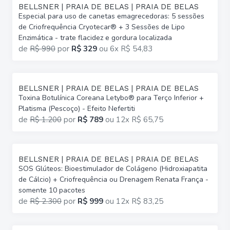
BELLSNER | PRAIA DE BELAS | PRAIA DE BELAS
Especial para uso de canetas emagrecedoras: 5 sessões
de Criofrequência Cryotecar® + 3 Sessões de Lipo
Enzimática - trate flacidez e gordura localizada
de
R$ 990
por
R$ 329
ou
6x R$ 54,83
BELLSNER | PRAIA DE BELAS | PRAIA DE BELAS
Toxina Botulínica Coreana Letybo® para Terço Inferior +
Platisma (Pescoço) - Efeito Nefertiti
de
R$ 1.200
por
R$ 789
ou
12x R$ 65,75
BELLSNER | PRAIA DE BELAS | PRAIA DE BELAS
SOS Glúteos: Bioestimulador de Colágeno (Hidroxiapatita
de Cálcio) + Criofrequência ou Drenagem Renata França -
somente 10 pacotes
de
R$ 2.300
por
R$ 999
ou
12x R$ 83,25