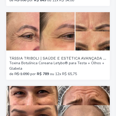
de
R$ 950
por
R$ 649
ou 12x R$ 54,08
TÁSSIA TRIBOLI | SAÚDE E ESTÉTICA AVANÇADA | GLÓRIA
Toxina Botulínica Coreana Letybo® para Testa + Olhos +
Glabela
de
R$ 1.090
por
R$ 789
ou 12x R$ 65,75