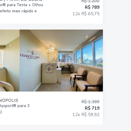
R$ 1.200
bo® para Testa + Olhos
Perfiloplas
R$ 789
efeito mais rápido e
Preenchimen
12x R$ 65,75
harmônico!
ENÓPOLIS
R$ 1.399
 Dysport® para 3
Limpeza de
R$ 719
)
Frequência 
12x R$ 59,92