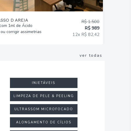
ASSO D AREIA
R$ 1.500
com 1ml de Ácido
Aplicação 
R$ 989
ou corrigir assimetrias
Regiões + 
12x R$ 82,42
Facial!
ver todas
INJETÁVEIS
LIMPEZA DE PELE & PEELING
ULTRASSOM MICROFOCADO
ALONGAMENTO DE CÍLIOS