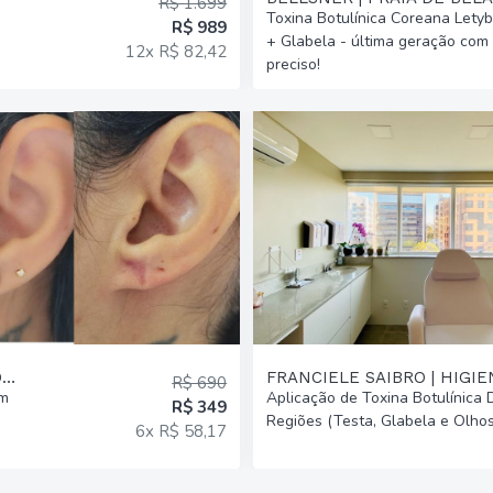
R$ 1.699
Toxina Botulínica Coreana Lety
R$ 989
+ Glabela - última geração com 
12x R$ 82,42
preciso!
CLÍNICA LAFÉ ESTÉTICA AVANÇADA | PASSO D AREIA
FRANCIELE SAIBRO | HIGI
R$ 690
em
Aplicação de Toxina Botulínica
R$ 349
Regiões (Testa, Glabela e Olhos
6x R$ 58,17