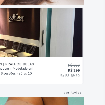
S | PRAIA DE BELAS
BELLSNER
R$ 599
agem + Modeladora) |
7 Drenagen
R$ 299
6 sessões - só as 10
ou Relaxan
5x R$ 59,80
ver todas