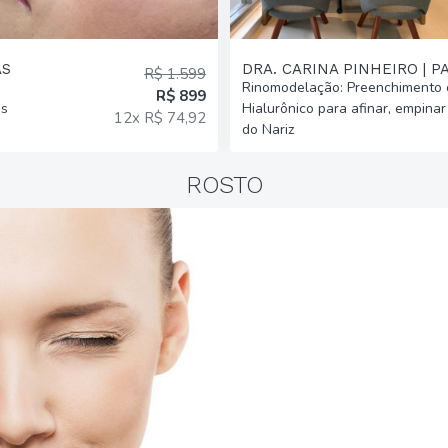
AS
DRA. CARINA PINHEIRO | P
R$ 1.599
Rinomodelação: Preenchimento 
R$ 899
as
Hialurônico para afinar, empinar 
12x R$ 74,92
do Nariz
ROSTO