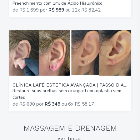
Preenchimento com 1ml de Ácido Hialurônico
G
de
R$ 1.699
por
R$ 989
ou
12x R$ 82,42
p
CLÍNICA LAFÉ ESTÉTICA AVANÇADA | PASSO D AREIA
Restaure suas orelhas sem cirurgia: Lobuloplastia sem
A
cortes
(
de
R$ 690
por
R$ 349
ou
6x R$ 58,17
MASSAGEM E DRENAGEM
ver todas