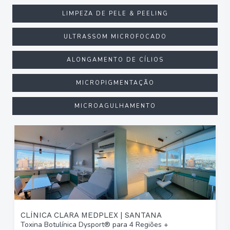
LIMPEZA DE PELE & PEELING
ULTRASSOM MICROFOCADO
ALONGAMENTO DE CÍLIOS
MICROPIGMENTAÇÃO
MICROAGULHAMENTO
CLÍNICA CLARA MEDPLEX | SANTANA
Toxina Botulínica Dysport® para 4 Regiões +
T