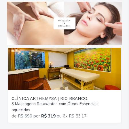
CLÍNICA ARTHEMYSA | RIO BRANCO
3 Massagens Relaxantes com Óleos Essenciais
6
aquecidos
C
de
R$ 690
por
R$ 319
ou
6x R$ 53,17
p