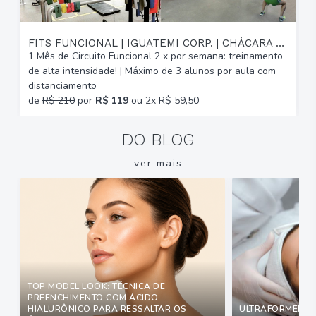
FITS FUNCIONAL | IGUATEMI CORP. | CHÁCARA DAS PEDRAS
1 Mês de Circuito Funcional 2 x por semana: treinamento
A
de alta intensidade! | Máximo de 3 alunos por aula com
C
distanciamento
b
de
R$ 210
por
R$ 119
ou 2x R$ 59,50
DO BLOG
ver mais
TOP MODEL LOOK: TÉCNICA DE
PREENCHIMENTO COM ÁCIDO
HIALURÔNICO PARA RESSALTAR OS
ULTRAFORMER: Q