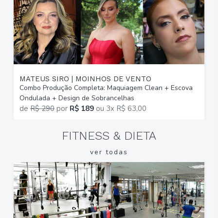
MATEUS SIRO | MOINHOS DE VENTO
I
Combo Produção Completa: Maquiagem Clean + Escova
M
Ondulada + Design de Sobrancelhas
E
de
R$ 290
por
R$ 189
ou
3x R$ 63,00
FITNESS & DIETA
ver todas