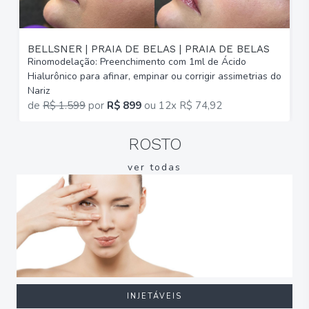
BELLSNER | PRAIA DE BELAS | PRAIA DE BELAS
Rinomodelação: Preenchimento com 1ml de Ácido
R
Hialurônico para afinar, empinar ou corrigir assimetrias do
H
Nariz
N
de
R$ 1.599
por
R$ 899
ou
12x R$ 74,92
ROSTO
ver todas
INJETÁVEIS