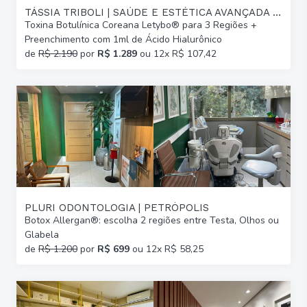
TÁSSIA TRIBOLI | SAÚDE E ESTÉTICA AVANÇADA | GLÓRIA
Toxina Botulínica Coreana Letybo® para 3 Regiões +
Preenchimento com 1ml de Ácido Hialurônico
de
R$ 2.190
por
R$ 1.289
ou 12x R$ 107,42
PLURI ODONTOLOGIA | PETRÓPOLIS
Botox Allergan®: escolha 2 regiões entre Testa, Olhos ou
Glabela
de
R$ 1.200
por
R$ 699
ou 12x R$ 58,25