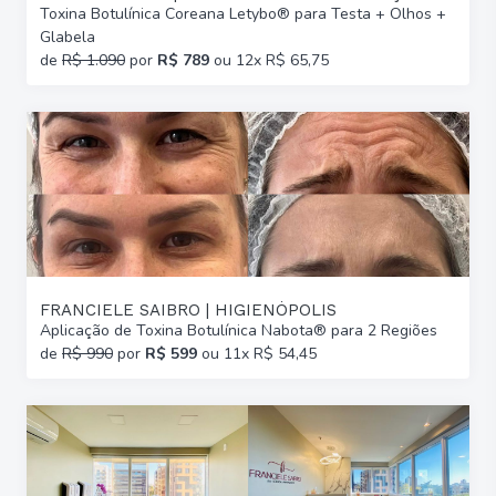
Toxina Botulínica Coreana Letybo® para Testa + Olhos +
Glabela
de
R$ 1.090
por
R$ 789
ou 12x R$ 65,75
FRANCIELE SAIBRO | HIGIENÓPOLIS
Aplicação de Toxina Botulínica Nabota® para 2 Regiões
de
R$ 990
por
R$ 599
ou 11x R$ 54,45