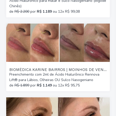
Ácido Hialurônico para Malar e Suco Nasogeniano (Bigode
Chinês)
de
R$ 2.200
por
R$ 1.189
ou 12x R$ 99,08
BIOMÉDICA KARINE BAIRROS | MOINHOS DE VENTO
Preenchimento com 2ml de Ácido Hialurônico Rennova
Lift® para Lábios, Olheiras OU Sulco Nasogeniano
de
R$ 1.899
por
R$ 1.149
ou 12x R$ 95,75