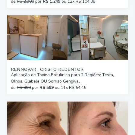
de
R$ 2.300
por
R$ 1.249
ou 12x R$ 104,08
RENNOVAR | CRISTO REDENTOR
Aplicação de Toxina Botulínica para 2 Regiões: Testa,
Olhos, Glabela OU Sorriso Gengival
de
R$ 890
por
R$ 599
ou 11x R$ 54,45