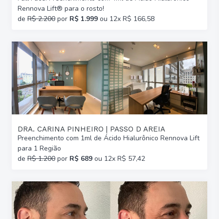
Rennova Lift® para o rosto!
de
R$ 2.200
por
R$ 1.999
ou 12x R$ 166,58
DRA. CARINA PINHEIRO | PASSO D AREIA
Preenchimento com 1ml de Ácido Hialurônico Rennova Lift
para 1 Região
de
R$ 1.200
por
R$ 689
ou 12x R$ 57,42