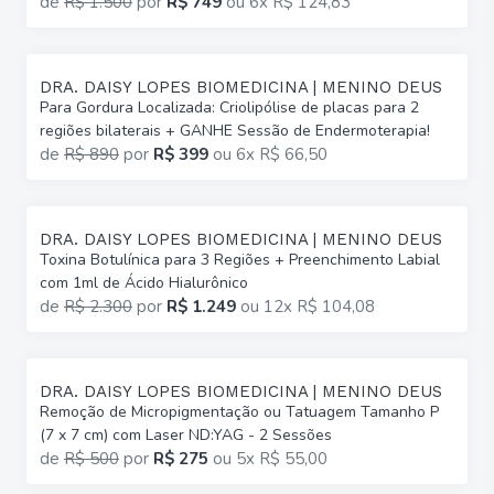
de
R$ 1.500
por
R$ 749
ou
6x R$ 124,83
DRA. DAISY LOPES BIOMEDICINA | MENINO DEUS
Para Gordura Localizada: Criolipólise de placas para 2
regiões bilaterais + GANHE Sessão de Endermoterapia!
de
R$ 890
por
R$ 399
ou
6x R$ 66,50
DRA. DAISY LOPES BIOMEDICINA | MENINO DEUS
Toxina Botulínica para 3 Regiões + Preenchimento Labial
com 1ml de Ácido Hialurônico
de
R$ 2.300
por
R$ 1.249
ou
12x R$ 104,08
DRA. DAISY LOPES BIOMEDICINA | MENINO DEUS
Remoção de Micropigmentação ou Tatuagem Tamanho P
(7 x 7 cm) com Laser ND:YAG - 2 Sessões
de
R$ 500
por
R$ 275
ou
5x R$ 55,00