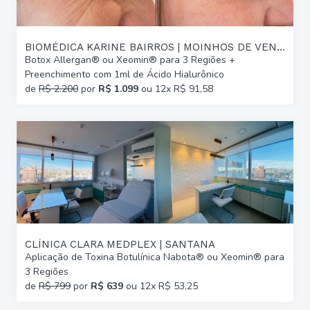
BIOMÉDICA KARINE BAIRROS | MOINHOS DE VENTO
Botox Allergan® ou Xeomin® para 3 Regiões +
Preenchimento com 1ml de Ácido Hialurônico
de
R$ 2.200
por
R$ 1.099
ou 12x R$ 91,58
CLÍNICA CLARA MEDPLEX | SANTANA
Aplicação de Toxina Botulínica Nabota® ou Xeomin® para
3 Regiões
de
R$ 799
por
R$ 639
ou 12x R$ 53,25