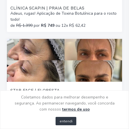
CLÍNICA SCAPIN | PRAIA DE BELAS
Adeus, rugas! Aplicação de Toxina Botulínica para o rosto
todo!
de
R$ 1.399
por
R$ 749
ou 12x R$ 62,42
STAR FACE | FLORESTA
Toxina Botulínica Botulift® para Testa + Olhos + Glabela
Coletamos dados para melhorar desempenho e
de
R$ 1.100
por
R$ 649
ou 12x R$ 54,08
segurança. Ao permanecer navegando, você concorda
com nossos
termos de uso
entendi