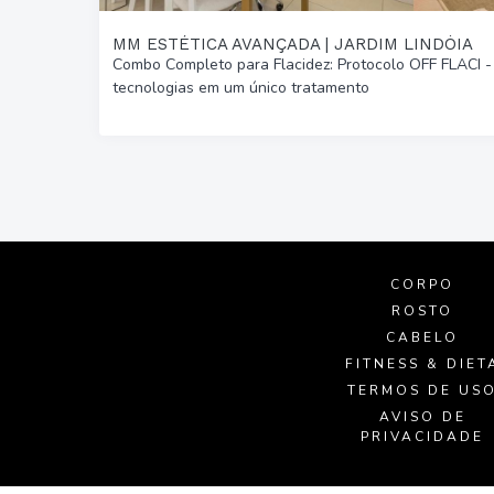
MM ESTÉTICA AVANÇADA | JARDIM LINDÓIA
Combo Completo para Flacidez: Protocolo OFF FLACI -
tecnologias em um único tratamento
CORPO
ROSTO
CABELO
FITNESS & DIET
TERMOS DE US
AVISO DE
PRIVACIDADE