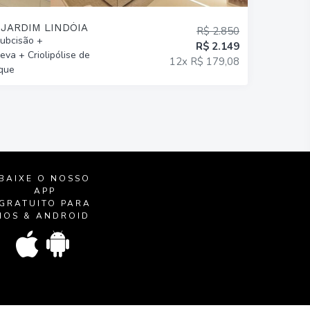
 JARDIM LINDÓIA
R$ 2.850
Subcisão +
R$ 2.149
eva + Criolipólise de
12x R$ 179,08
que
BAIXE O NOSSO
APP
GRATUITO PARA
IOS & ANDROID