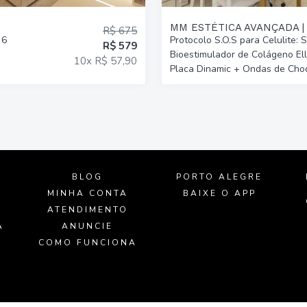
MM ESTÉTICA AVANÇADA |
R$ 675
 6
Protocolo S.O.S para Celulite: 
R$ 579
Bioestimulador de Colágeno Ell
10x R$ 57,90
Placa Dinamic + Ondas de Cho
BLOG
PORTO ALEGRE
MINHA CONTA
BAIXE O APP
ATENDIMENTO
A
ANUNCIE
O
COMO FUNCIONA