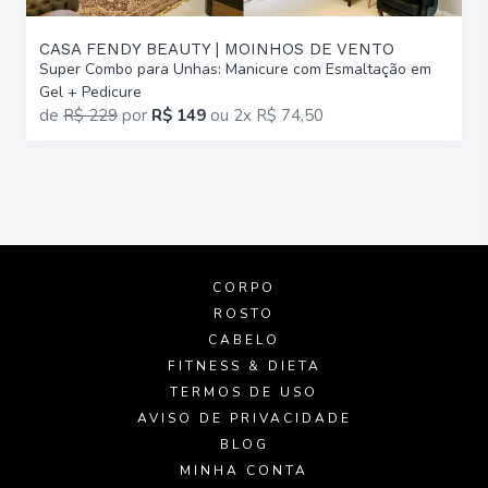
CASA FENDY BEAUTY | MOINHOS DE VENTO
Super Combo para Unhas: Manicure com Esmaltação em
Gel + Pedicure
de
R$ 229
por
R$ 149
ou
2x R$ 74,50
CORPO
ROSTO
CABELO
FITNESS & DIETA
TERMOS DE USO
AVISO DE PRIVACIDADE
BLOG
MINHA CONTA