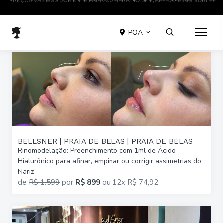
TRATAMENTOS COMPROVADOS CIENTIFICAMENTE EM ATÉ 12 X SEM JUROS
POA
BELLSNER | PRAIA DE BELAS | PRAIA DE BELAS
Rinomodelação: Preenchimento com 1ml de Ácido
Hialurônico para afinar, empinar ou corrigir assimetrias do
Nariz
de
R$ 1.599
por
R$ 899
ou
12x R$ 74,92