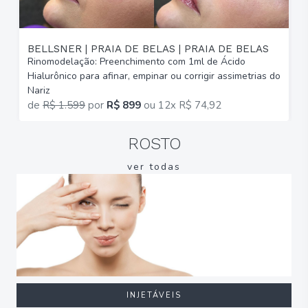
BELLSNER | PRAIA DE BELAS | PRAIA DE BELAS
Rinomodelação: Preenchimento com 1ml de Ácido
R
Hialurônico para afinar, empinar ou corrigir assimetrias do
H
Nariz
N
de
R$ 1.599
por
R$ 899
ou
12x R$ 74,92
ROSTO
ver todas
INJETÁVEIS