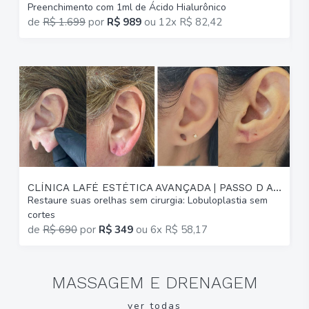
Preenchimento com 1ml de Ácido Hialurônico
G
de
R$ 1.699
por
R$ 989
ou
12x R$ 82,42
p
CLÍNICA LAFÉ ESTÉTICA AVANÇADA | PASSO D AREIA
Restaure suas orelhas sem cirurgia: Lobuloplastia sem
A
cortes
(
de
R$ 690
por
R$ 349
ou
6x R$ 58,17
MASSAGEM E DRENAGEM
ver todas