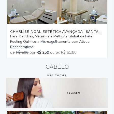
CHARLISE NOAL ESTÉTICA AVANÇADA | SANTANA
Para Manchas, Melasma e Melhoria Global da Pele:
P
Peeling Químico + Microagulhamento com Ativos
d
Regenerativos
M
de
R$ 500
por
R$ 259
ou
5x R$ 51,80
CABELO
ver todas