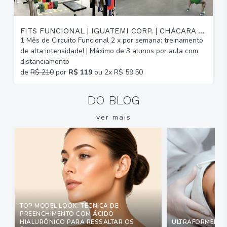
FITS FUNCIONAL | IGUATEMI CORP. | CHÁCARA DAS PEDRAS
1 Mês de Circuito Funcional 2 x por semana: treinamento
A
de alta intensidade! | Máximo de 3 alunos por aula com
C
distanciamento
b
de
R$ 210
por
R$ 119
ou 2x R$ 59,50
DO BLOG
ver mais
TOP MODEL LOOK: TÉCNICA DE
PREENCHIMENTO COM ÁCIDO
HIALURÔNICO PARA RESSALTAR OS
ULTRAFORMER: Q