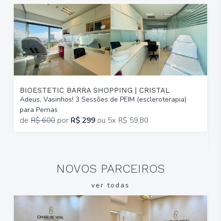
BIOESTETIC BARRA SHOPPING | CRISTAL
Adeus, Vasinhos! 3 Sessões de PEIM (escleroterapia)
T
para Pernas
B
de
R$ 600
por
R$ 299
ou
5x R$ 59,80
2
R
NOVOS PARCEIROS
ver todas