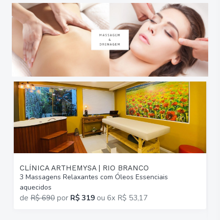
CLÍNICA ARTHEMYSA | RIO BRANCO
3 Massagens Relaxantes com Óleos Essenciais
6
aquecidos
C
de
R$ 690
por
R$ 319
ou
6x R$ 53,17
p