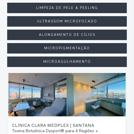
LIMPEZA DE PELE & PEELING
ULTRASSOM MICROFOCADO
ALONGAMENTO DE CÍLIOS
MICROPIGMENTAÇÃO
MICROAGULHAMENTO
CLÍNICA CLARA MEDPLEX | SANTANA
Toxina Botulínica Dysport® para 4 Regiões +
T