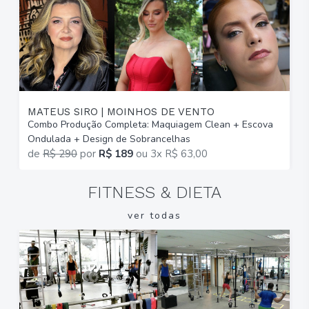
MATEUS SIRO | MOINHOS DE VENTO
I
Combo Produção Completa: Maquiagem Clean + Escova
M
Ondulada + Design de Sobrancelhas
E
de
R$ 290
por
R$ 189
ou
3x R$ 63,00
FITNESS & DIETA
ver todas