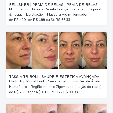
BELLSNER | PRAIA DE BELAS | PRAIA DE BELAS
Mini Spa com Técnica Renata França: Drenagem Corporal
& Facial + Esfoliação + Máscara Vichy Normaderm
de
R$ 420
por
R$ 199
ou 3x R$ 66,33
TÁSSIA TRIBOLI | SAÚDE E ESTÉTICA AVANÇADA | GLÓRIA
Efeito Top Model Look: Preenchimento com 2ml de Ácido
Hialurônico - Região Malar e Zigomático (maçãs do rosto)
de
R$ 2.200
por
R$ 1.189
ou 12x R$ 99,08