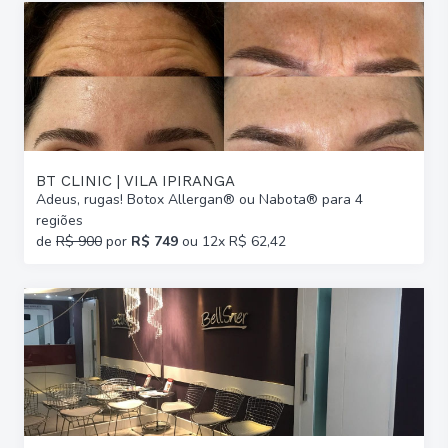
BT CLINIC | VILA IPIRANGA
Adeus, rugas! Botox Allergan® ou Nabota® para 4
regiões
de
R$ 900
por
R$ 749
ou 12x R$ 62,42