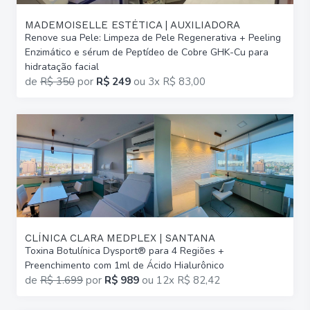
MADEMOISELLE ESTÉTICA | AUXILIADORA
Renove sua Pele: Limpeza de Pele Regenerativa + Peeling
Enzimático e sérum de Peptídeo de Cobre GHK-Cu para
hidratação facial
de
R$ 350
por
R$ 249
ou
3x R$ 83,00
CLÍNICA CLARA MEDPLEX | SANTANA
Toxina Botulínica Dysport® para 4 Regiões +
Preenchimento com 1ml de Ácido Hialurônico
de
R$ 1.699
por
R$ 989
ou
12x R$ 82,42