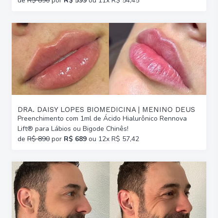
de
R$ 890
por
R$ 599
ou 11x R$ 54,45
DRA. DAISY LOPES BIOMEDICINA | MENINO DEUS
Preenchimento com 1ml de Ácido Hialurônico Rennova
Lift® para Lábios ou Bigode Chinês!
de
R$ 890
por
R$ 689
ou 12x R$ 57,42