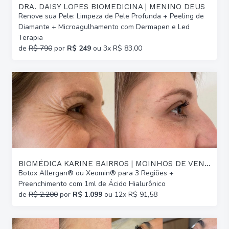
DRA. DAISY LOPES BIOMEDICINA | MENINO DEUS
Renove sua Pele: Limpeza de Pele Profunda + Peeling de
Diamante + Microagulhamento com Dermapen e Led
Terapia
de
R$ 790
por
R$ 249
ou 3x R$ 83,00
BIOMÉDICA KARINE BAIRROS | MOINHOS DE VENTO
Botox Allergan® ou Xeomin® para 3 Regiões +
Preenchimento com 1ml de Ácido Hialurônico
de
R$ 2.200
por
R$ 1.099
ou 12x R$ 91,58