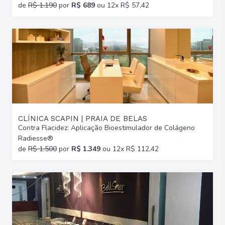
de
R$ 1.190
por
R$ 689
ou 12x R$ 57,42
CLÍNICA SCAPIN | PRAIA DE BELAS
Contra Flacidez: Aplicação Bioestimulador de Colágeno
Radiesse®
de
R$ 1.500
por
R$ 1.349
ou 12x R$ 112,42