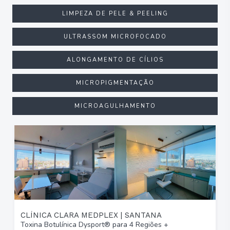
LIMPEZA DE PELE & PEELING
ULTRASSOM MICROFOCADO
ALONGAMENTO DE CÍLIOS
MICROPIGMENTAÇÃO
MICROAGULHAMENTO
CLÍNICA CLARA MEDPLEX | SANTANA
Toxina Botulínica Dysport® para 4 Regiões +
T