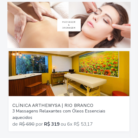
CLÍNICA ARTHEMYSA | RIO BRANCO
3 Massagens Relaxantes com Óleos Essenciais
6
aquecidos
C
de
R$ 690
por
R$ 319
ou
6x R$ 53,17
p