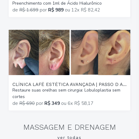
Preenchimento com 1ml de Ácido Hialurônico
G
de
R$ 1.699
por
R$ 989
ou
12x R$ 82,42
p
CLÍNICA LAFÉ ESTÉTICA AVANÇADA | PASSO D AREIA
Restaure suas orelhas sem cirurgia: Lobuloplastia sem
A
cortes
(
de
R$ 690
por
R$ 349
ou
6x R$ 58,17
MASSAGEM E DRENAGEM
ver todas