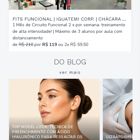
FITS FUNCIONAL | IGUATEMI CORP. | CHÁCARA DAS PEDRAS
1 Mês de Circuito Funcional 2 x por semana: treinamento
A
de alta intensidade! | Máximo de 3 alunos por aula com
C
distanciamento
b
de
R$ 210
por
R$ 119
ou 2x R$ 59,50
DO BLOG
ver mais
TOP MODEL LOOK: TÉCNICA DE
PREENCHIMENTO COM ÁCIDO
HIALURÔNICO PARA RESSALTAR OS
ULTRAFORMER: Q