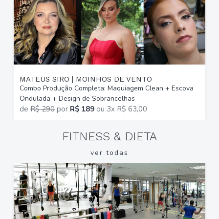
MATEUS SIRO | MOINHOS DE VENTO
I
Combo Produção Completa: Maquiagem Clean + Escova
M
Ondulada + Design de Sobrancelhas
E
de
R$ 290
por
R$ 189
ou
3x R$ 63,00
FITNESS & DIETA
ver todas