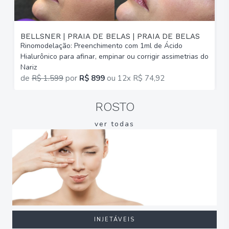
BELLSNER | PRAIA DE BELAS | PRAIA DE BELAS
Rinomodelação: Preenchimento com 1ml de Ácido
R
Hialurônico para afinar, empinar ou corrigir assimetrias do
H
Nariz
N
de
R$ 1.599
por
R$ 899
ou
12x R$ 74,92
ROSTO
ver todas
INJETÁVEIS