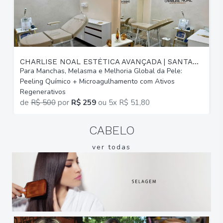
CHARLISE NOAL ESTÉTICA AVANÇADA | SANTANA
Para Manchas, Melasma e Melhoria Global da Pele:
P
Peeling Químico + Microagulhamento com Ativos
d
Regenerativos
M
de
R$ 500
por
R$ 259
ou
5x R$ 51,80
CABELO
ver todas