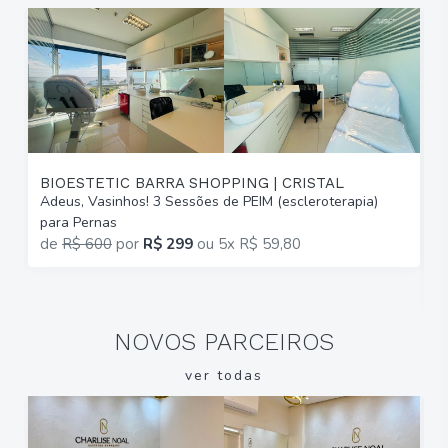
BIOESTETIC BARRA SHOPPING | CRISTAL
Adeus, Vasinhos! 3 Sessões de PEIM (escleroterapia)
T
para Pernas
B
de
R$ 600
por
R$ 299
ou
5x R$ 59,80
2
R
NOVOS PARCEIROS
ver todas