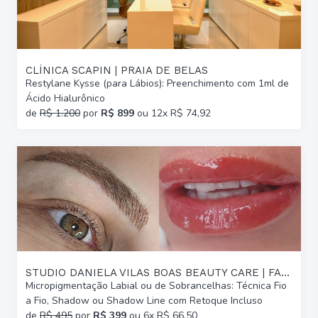
CLÍNICA SCAPIN | PRAIA DE BELAS
Restylane Kysse (para Lábios): Preenchimento com 1ml de
Ácido Hialurônico
de
R$ 1.200
por
R$ 899
ou 12x R$ 74,92
STUDIO DANIELA VILAS BOAS BEAUTY CARE | FARROUPILHA
Micropigmentação Labial ou de Sobrancelhas: Técnica Fio
a Fio, Shadow ou Shadow Line com Retoque Incluso
de
R$ 495
por
R$ 399
ou 6x R$ 66,50