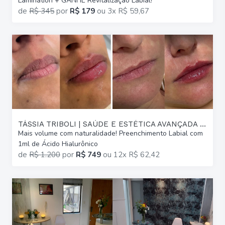
Lamination + GANHE Revitalização Labial!
de
R$ 345
por
R$ 179
ou
3x R$ 59,67
TÁSSIA TRIBOLI | SAÚDE E ESTÉTICA AVANÇADA | GLÓRIA
Mais volume com naturalidade! Preenchimento Labial com
1ml de Ácido Hialurônico
de
R$ 1.200
por
R$ 749
ou
12x R$ 62,42