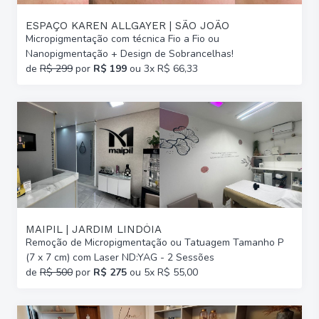
ESPAÇO KAREN ALLGAYER | SÃO JOÃO
Micropigmentação com técnica Fio a Fio ou
Nanopigmentação + Design de Sobrancelhas!
de
R$ 299
por
R$ 199
ou 3x R$ 66,33
MAIPIL | JARDIM LINDÓIA
Remoção de Micropigmentação ou Tatuagem Tamanho P
(7 x 7 cm) com Laser ND:YAG - 2 Sessões
de
R$ 500
por
R$ 275
ou 5x R$ 55,00