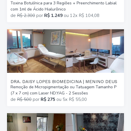
Toxina Botulínica para 3 Regiões + Preenchimento Labial
com 1ml de Ácido Hialurônico
de
R$ 2.300
por
R$ 1.249
ou
12x R$ 104,08
DRA. DAISY LOPES BIOMEDICINA | MENINO DEUS
Remoção de Micropigmentação ou Tatuagem Tamanho P
(7 x 7 cm) com Laser ND:YAG - 2 Sessões
de
R$ 500
por
R$ 275
ou
5x R$ 55,00