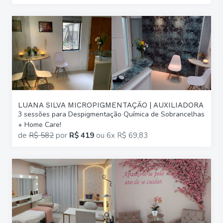
LUANA SILVA MICROPIGMENTAÇÃO | AUXILIADORA
3 sessões para Despigmentação Química de Sobrancelhas
+ Home Care!
de
R$ 582
por
R$ 419
ou
6x R$ 69,83