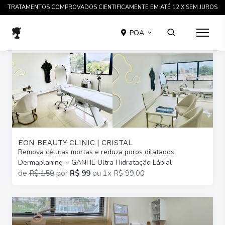
TRATAMENTOS COMPROVADOS CIENTIFICAMENTE EM ATÉ 12 X SEM JUROS
POA
ÉON BEAUTY CLINIC | CRISTAL
Remova células mortas e reduza poros dilatados:
Dermaplaning + GANHE Ultra Hidratação Lábial
de
R$ 150
por
R$ 99
ou
1x R$ 99,00