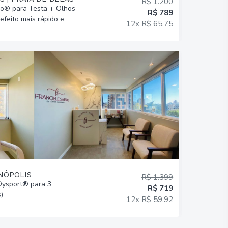
R$ 1.200
bo® para Testa + Olhos
Perfiloplas
R$ 789
efeito mais rápido e
Preenchimen
12x R$ 65,75
harmônico!
ENÓPOLIS
R$ 1.399
 Dysport® para 3
Limpeza de
R$ 719
)
Frequência 
12x R$ 59,92