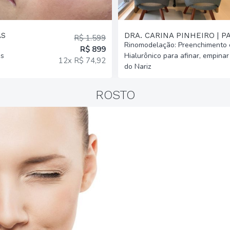
AS
DRA. CARINA PINHEIRO | P
R$ 1.599
Rinomodelação: Preenchimento 
R$ 899
as
Hialurônico para afinar, empinar 
12x R$ 74,92
do Nariz
ROSTO