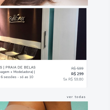
S | PRAIA DE BELAS
BELLSNER
R$ 599
agem + Modeladora) |
7 Drenagen
R$ 299
6 sessões - só as 10
ou Relaxan
5x R$ 59,80
ver todas