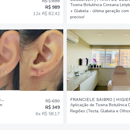
R$ 1.699
Toxina Botulínica Coreana Lety
R$ 989
+ Glabela - última geração com 
12x R$ 82,42
preciso!
CLÍNICA LAFÉ ESTÉTICA AVANÇADA | PASSO D AREIA
FRANCIELE SAIBRO | HIGI
R$ 690
em
Aplicação de Toxina Botulínica
R$ 349
Regiões (Testa, Glabela e Olhos
6x R$ 58,17