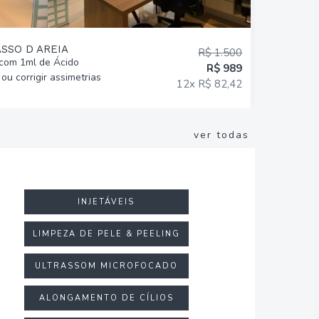
ASSO D AREIA
R$ 1.500
com 1ml de Ácido
Aplicação 
R$ 989
ou corrigir assimetrias
Regiões + 
12x R$ 82,42
Facial!
ver todas
INJETÁVEIS
LIMPEZA DE PELE & PEELING
ULTRASSOM MICROFOCADO
ALONGAMENTO DE CÍLIOS