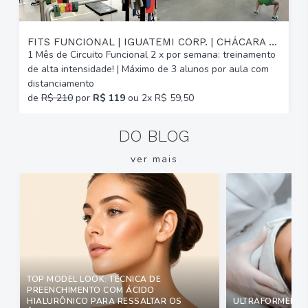
FITS FUNCIONAL | IGUATEMI CORP. | CHÁCARA DAS PEDRAS
1 Mês de Circuito Funcional 2 x por semana: treinamento
A
de alta intensidade! | Máximo de 3 alunos por aula com
C
distanciamento
b
de
R$ 210
por
R$ 119
ou 2x R$ 59,50
DO BLOG
ver mais
TOP MODEL LOOK: TÉCNICA DE
PREENCHIMENTO COM ÁCIDO
HIALURÔNICO PARA RESSALTAR OS
ULTRAFORMER: Q