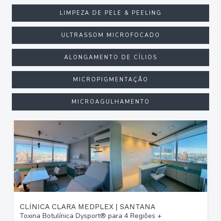
LIMPEZA DE PELE & PEELING
ULTRASSOM MICROFOCADO
ALONGAMENTO DE CÍLIOS
MICROPIGMENTAÇÃO
MICROAGULHAMENTO
CLÍNICA CLARA MEDPLEX | SANTANA
Toxina Botulínica Dysport® para 4 Regiões +
T