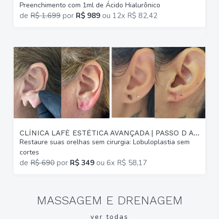
Preenchimento com 1ml de Ácido Hialurônico
G
de
R$ 1.699
por
R$ 989
ou
12x R$ 82,42
p
CLÍNICA LAFÉ ESTÉTICA AVANÇADA | PASSO D AREIA
Restaure suas orelhas sem cirurgia: Lobuloplastia sem
A
cortes
(
de
R$ 690
por
R$ 349
ou
6x R$ 58,17
MASSAGEM E DRENAGEM
ver todas