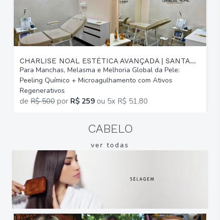
CHARLISE NOAL ESTÉTICA AVANÇADA | SANTANA
Para Manchas, Melasma e Melhoria Global da Pele:
P
Peeling Químico + Microagulhamento com Ativos
d
Regenerativos
M
de
R$ 500
por
R$ 259
ou
5x R$ 51,80
CABELO
ver todas