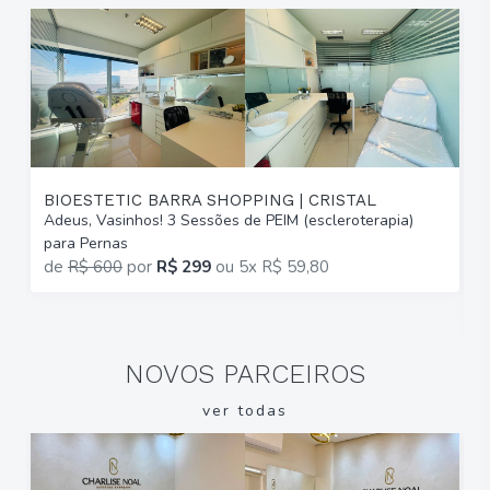
BIOESTETIC BARRA SHOPPING | CRISTAL
Adeus, Vasinhos! 3 Sessões de PEIM (escleroterapia)
T
para Pernas
B
de
R$ 600
por
R$ 299
ou
5x R$ 59,80
2
R
NOVOS PARCEIROS
ver todas