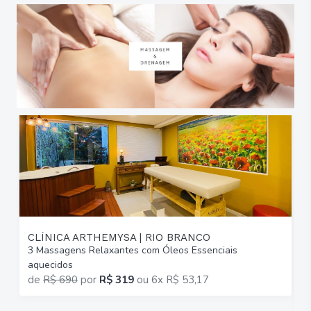
CLÍNICA ARTHEMYSA | RIO BRANCO
3 Massagens Relaxantes com Óleos Essenciais
6
aquecidos
C
de
R$ 690
por
R$ 319
ou
6x R$ 53,17
p