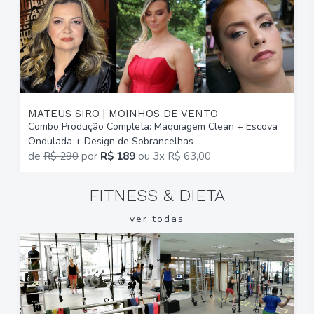
MATEUS SIRO | MOINHOS DE VENTO
I
Combo Produção Completa: Maquiagem Clean + Escova
M
Ondulada + Design de Sobrancelhas
E
de
R$ 290
por
R$ 189
ou
3x R$ 63,00
FITNESS & DIETA
ver todas