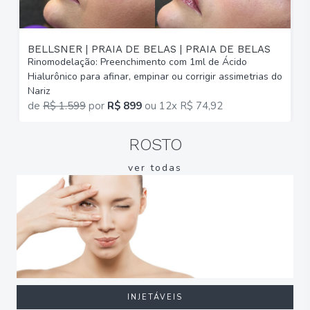
BELLSNER | PRAIA DE BELAS | PRAIA DE BELAS
Rinomodelação: Preenchimento com 1ml de Ácido
R
Hialurônico para afinar, empinar ou corrigir assimetrias do
H
Nariz
N
de
R$ 1.599
por
R$ 899
ou
12x R$ 74,92
ROSTO
ver todas
INJETÁVEIS