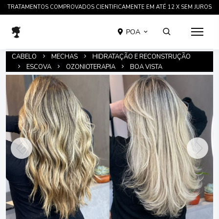
TRATAMENTOS COMPROVADOS CIENTIFICAMENTE EM ATÉ 12 X SEM JUROS
POA
CABELO
MECHAS
HIDRATAÇÃO E RECONSTRUÇÃO
ESCOVA
OZONIOTERAPIA
BOA VISTA