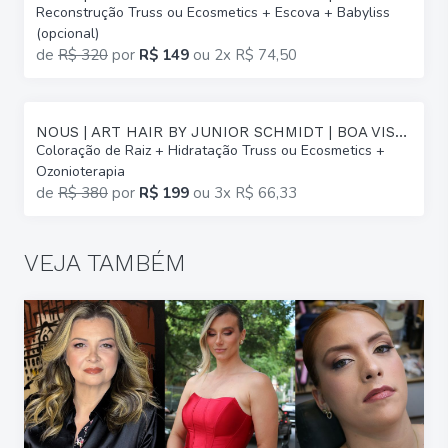
Reconstrução Truss ou Ecosmetics + Escova + Babyliss
(opcional)
de
R$ 320
por
R$ 149
ou
2x R$ 74,50
NOUS | ART HAIR BY JUNIOR SCHMIDT | BOA VISTA
Coloração de Raiz + Hidratação Truss ou Ecosmetics +
Ozonioterapia
de
R$ 380
por
R$ 199
ou
3x R$ 66,33
VEJA TAMBÉM