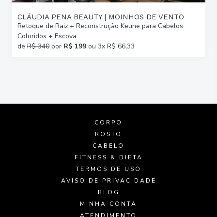
CLÁUDIA PENA BEAUTY | MOINHOS DE VENTO
Retoque de Raiz + Reconstrução Keune para Cabelos
Coloridos + Escova
de
R$ 340
por
R$ 199
ou 3x R$ 66,33
CORPO
ROSTO
CABELO
FITNESS & DIETA
TERMOS DE USO
AVISO DE PRIVACIDADE
BLOG
MINHA CONTA
ATENDIMENTO