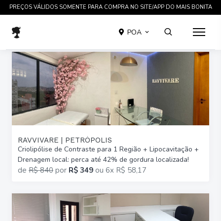
TRATAMENTOS COMPROVADOS CIENTIFICAMENTE EM ATÉ 12 X SEM JUROS
POA
RAVVIVARE | PETRÓPOLIS
Criolipólise de Contraste para 1 Região + Lipocavitação +
Drenagem local: perca até 42% de gordura localizada!
de
R$ 840
por
R$ 349
ou
6x R$ 58,17