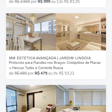
de
R$ 2.500
por
R$ 999
ou
12x R$ 83,25
MM ESTÉTICA AVANÇADA | JARDIM LINDÓIA
Protocolo para Flacidez nos Braços: Criolipólise de Placas
+ Heccus Turbo e Corrente Russa
de
R$ 680
por
R$ 479
ou
9x R$ 53,22