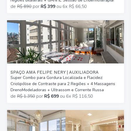
regiões bilaterais + GANHE Sessão de Endermoterapia!
de
R$ 890
por
R$ 399
ou
6x R$ 66,50
SPAÇO AMA FELIPE NERY | AUXILIADORA
Super Combo para Gordura Localizada e Flacidez:
Criolipólise de Contraste para 2 Regiões + 4 Massagens
DrenoModeladoras + Ultrassom e Corrente Russa
de
R$ 1.350
por
R$ 699
ou
6x R$ 116,50