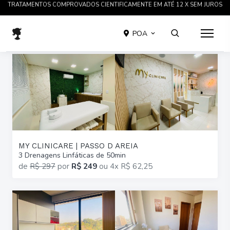
TRATAMENTOS COMPROVADOS CIENTIFICAMENTE EM ATÉ 12 X SEM JUROS
POA
MY CLINICARE | PASSO D AREIA
3 Drenagens Linfáticas de 50min
de
R$ 297
por
R$ 249
ou
4x R$ 62,25