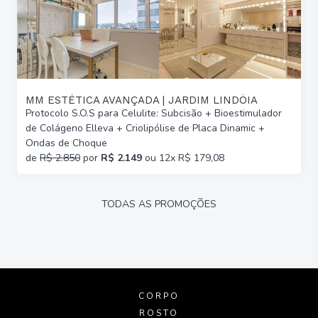
MM ESTÉTICA AVANÇADA | JARDIM LINDÓIA
Protocolo S.O.S para Celulite: Subcisão + Bioestimulador
de Colágeno Elleva + Criolipólise de Placa Dinamic +
Ondas de Choque
de
R$ 2.850
por
R$ 2.149
ou 12x R$ 179,08
TODAS AS PROMOÇÕES
CORPO
ROSTO