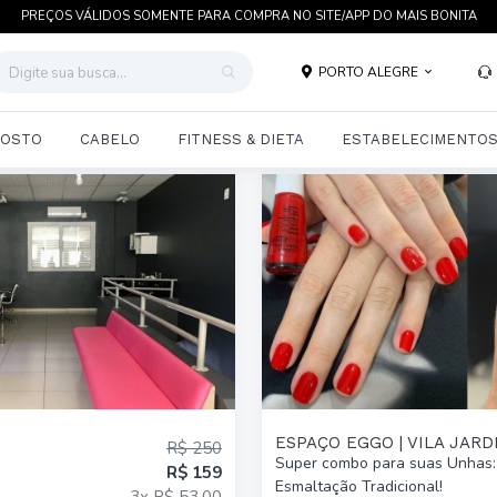
PREÇOS VÁLIDOS SOMENTE PARA COMPRA NO SITE/APP DO MAIS BONITA
PORTO ALEGRE
OSTO
CABELO
FITNESS & DIETA
ESTABELECIMENTO
ESPAÇO EGGO | VILA JARD
R$ 250
Super combo para suas Unhas:
R$ 159
Esmaltação Tradicional!
3x R$ 53,00