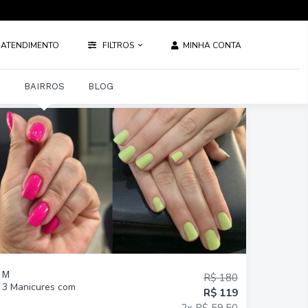
ATENDIMENTO
FILTROS
MINHA CONTA
S
BAIRROS
BLOG
IM
R$ 180
 3 Manicures com
R$ 119
2x R$ 59,50