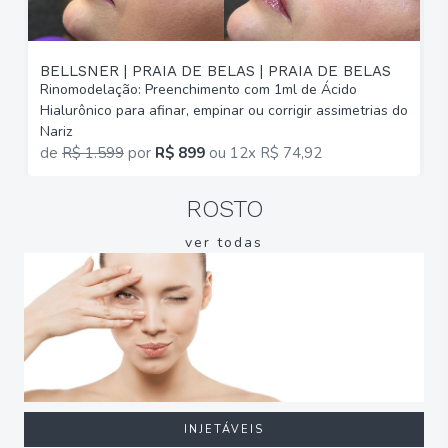
BELLSNER | PRAIA DE BELAS | PRAIA DE BELAS
Rinomodelação: Preenchimento com 1ml de Ácido
R
Hialurônico para afinar, empinar ou corrigir assimetrias do
H
Nariz
N
de
R$ 1.599
por
R$ 899
ou
12x R$ 74,92
ROSTO
ver todas
INJETÁVEIS