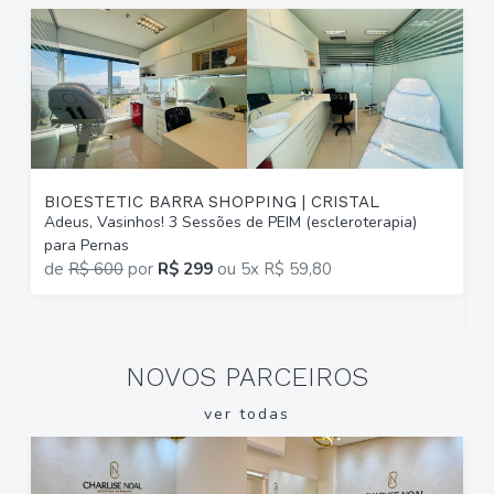
BIOESTETIC BARRA SHOPPING | CRISTAL
Adeus, Vasinhos! 3 Sessões de PEIM (escleroterapia)
T
para Pernas
B
de
R$ 600
por
R$ 299
ou
5x R$ 59,80
2
R
NOVOS PARCEIROS
ver todas