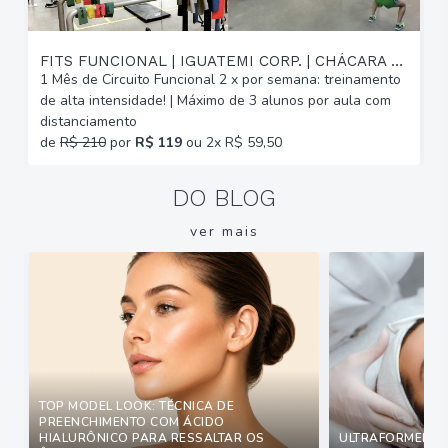
FITS FUNCIONAL | IGUATEMI CORP. | CHÁCARA DAS PEDRAS
1 Mês de Circuito Funcional 2 x por semana: treinamento
A
de alta intensidade! | Máximo de 3 alunos por aula com
C
distanciamento
b
de
R$ 210
por
R$ 119
ou 2x R$ 59,50
DO BLOG
ver mais
TOP MODEL LOOK: TÉCNICA DE
PREENCHIMENTO COM ÁCIDO
HIALURÔNICO PARA RESSALTAR OS
ULTRAFORMER: Q