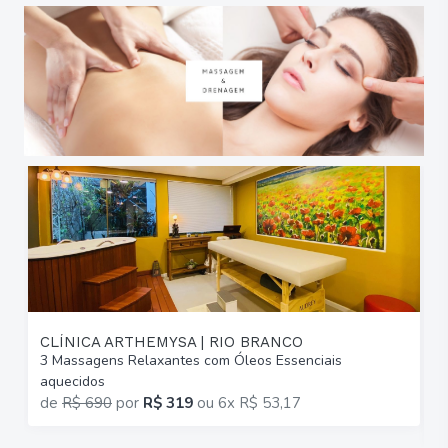
CLÍNICA ARTHEMYSA | RIO BRANCO
3 Massagens Relaxantes com Óleos Essenciais
6
aquecidos
C
de
R$ 690
por
R$ 319
ou
6x R$ 53,17
p