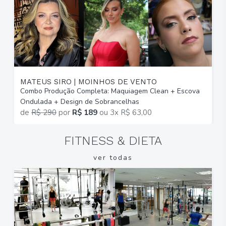
MATEUS SIRO | MOINHOS DE VENTO
I
Combo Produção Completa: Maquiagem Clean + Escova
M
Ondulada + Design de Sobrancelhas
E
de
R$ 290
por
R$ 189
ou
3x R$ 63,00
FITNESS & DIETA
ver todas