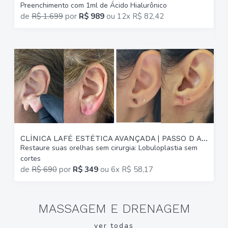
Preenchimento com 1ml de Ácido Hialurônico
G
de
R$ 1.699
por
R$ 989
ou
12x R$ 82,42
p
CLÍNICA LAFÉ ESTÉTICA AVANÇADA | PASSO D AREIA
Restaure suas orelhas sem cirurgia: Lobuloplastia sem
A
cortes
(
de
R$ 690
por
R$ 349
ou
6x R$ 58,17
MASSAGEM E DRENAGEM
ver todas