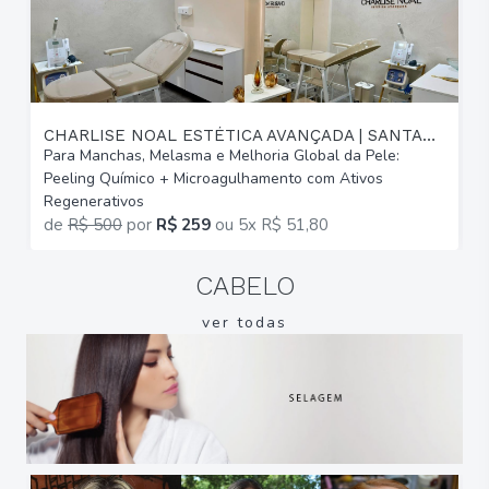
CHARLISE NOAL ESTÉTICA AVANÇADA | SANTANA
Para Manchas, Melasma e Melhoria Global da Pele:
P
Peeling Químico + Microagulhamento com Ativos
d
Regenerativos
M
de
R$ 500
por
R$ 259
ou
5x R$ 51,80
CABELO
ver todas