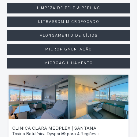
LIMPEZA DE PELE & PEELING
ULTRASSOM MICROFOCADO
ALONGAMENTO DE CÍLIOS
MICROPIGMENTAÇÃO
MICROAGULHAMENTO
CLÍNICA CLARA MEDPLEX | SANTANA
Toxina Botulínica Dysport® para 4 Regiões +
T