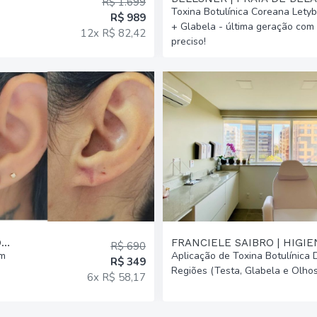
R$ 1.699
Toxina Botulínica Coreana Lety
R$ 989
+ Glabela - última geração com 
12x R$ 82,42
preciso!
CLÍNICA LAFÉ ESTÉTICA AVANÇADA | PASSO D AREIA
FRANCIELE SAIBRO | HIGI
R$ 690
em
Aplicação de Toxina Botulínica
R$ 349
Regiões (Testa, Glabela e Olhos
6x R$ 58,17