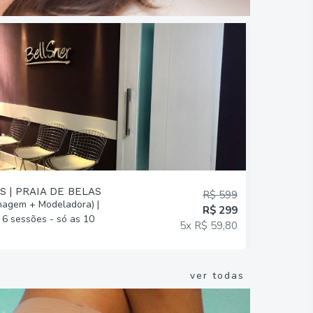
S | PRAIA DE BELAS
BELLSNER
R$ 599
agem + Modeladora) |
7 Drenagen
R$ 299
6 sessões - só as 10
ou Relaxan
5x R$ 59,80
ver todas