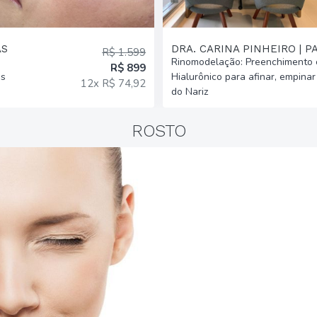
AS
DRA. CARINA PINHEIRO | P
R$ 1.599
Rinomodelação: Preenchimento 
R$ 899
as
Hialurônico para afinar, empinar 
12x R$ 74,92
do Nariz
ROSTO