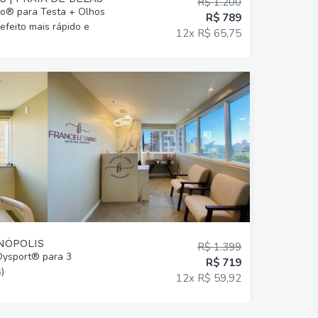
R$ 1.200
bo® para Testa + Olhos
Perfiloplas
R$ 789
efeito mais rápido e
Preenchimen
12x R$ 65,75
harmônico!
ENÓPOLIS
R$ 1.399
 Dysport® para 3
Limpeza de
R$ 719
)
Frequência 
12x R$ 59,92