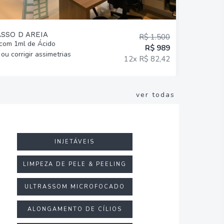
ASSO D AREIA
R$ 1.500
com 1ml de Ácido
Aplicação 
R$ 989
ou corrigir assimetrias
Regiões + 
12x R$ 82,42
Facial!
ver todas
INJETÁVEIS
LIMPEZA DE PELE & PEELING
ULTRASSOM MICROFOCADO
ALONGAMENTO DE CÍLIOS