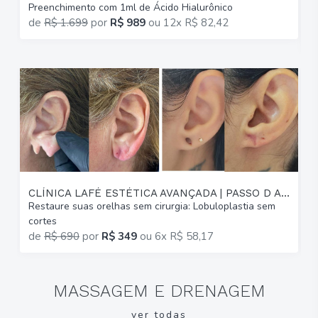
Preenchimento com 1ml de Ácido Hialurônico
G
de
R$ 1.699
por
R$ 989
ou
12x R$ 82,42
p
CLÍNICA LAFÉ ESTÉTICA AVANÇADA | PASSO D AREIA
Restaure suas orelhas sem cirurgia: Lobuloplastia sem
A
cortes
(
de
R$ 690
por
R$ 349
ou
6x R$ 58,17
MASSAGEM E DRENAGEM
ver todas