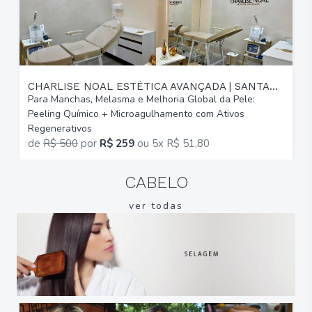
CHARLISE NOAL ESTÉTICA AVANÇADA | SANTANA
Para Manchas, Melasma e Melhoria Global da Pele:
P
Peeling Químico + Microagulhamento com Ativos
d
Regenerativos
M
de
R$ 500
por
R$ 259
ou
5x R$ 51,80
CABELO
ver todas