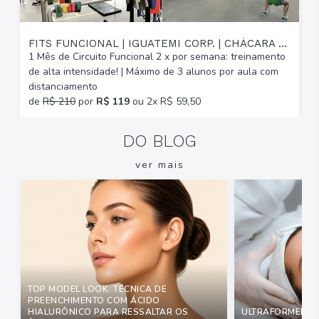
FITS FUNCIONAL | IGUATEMI CORP. | CHÁCARA DAS PEDRAS
1 Mês de Circuito Funcional 2 x por semana: treinamento
A
de alta intensidade! | Máximo de 3 alunos por aula com
C
distanciamento
b
de
R$ 210
por
R$ 119
ou 2x R$ 59,50
DO BLOG
ver mais
TOP MODEL LOOK: TÉCNICA DE
PREENCHIMENTO COM ÁCIDO
HIALURÔNICO PARA RESSALTAR OS
ULTRAFORMER: Q