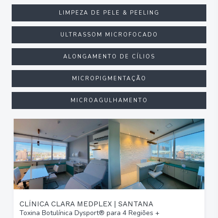
LIMPEZA DE PELE & PEELING
ULTRASSOM MICROFOCADO
ALONGAMENTO DE CÍLIOS
MICROPIGMENTAÇÃO
MICROAGULHAMENTO
CLÍNICA CLARA MEDPLEX | SANTANA
Toxina Botulínica Dysport® para 4 Regiões +
T