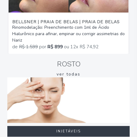
BELLSNER | PRAIA DE BELAS | PRAIA DE BELAS
Rinomodelação: Preenchimento com 1ml de Ácido
R
Hialurônico para afinar, empinar ou corrigir assimetrias do
H
Nariz
N
de
R$ 1.599
por
R$ 899
ou
12x R$ 74,92
ROSTO
ver todas
INJETÁVEIS