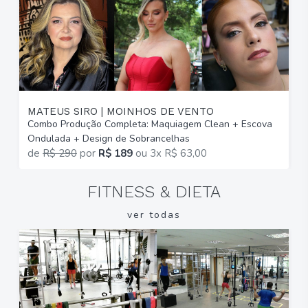
MATEUS SIRO | MOINHOS DE VENTO
I
Combo Produção Completa: Maquiagem Clean + Escova
M
Ondulada + Design de Sobrancelhas
E
de
R$ 290
por
R$ 189
ou
3x R$ 63,00
FITNESS & DIETA
ver todas