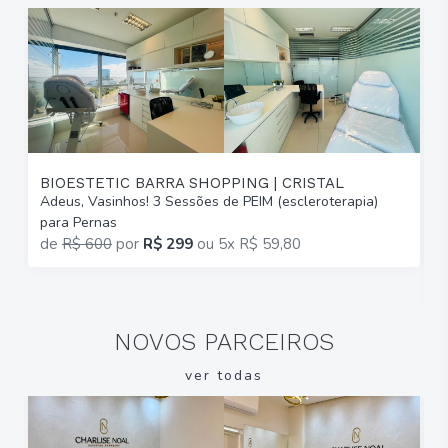
BIOESTETIC BARRA SHOPPING | CRISTAL
Adeus, Vasinhos! 3 Sessões de PEIM (escleroterapia)
T
para Pernas
B
de
R$ 600
por
R$ 299
ou
5x R$ 59,80
2
R
NOVOS PARCEIROS
ver todas