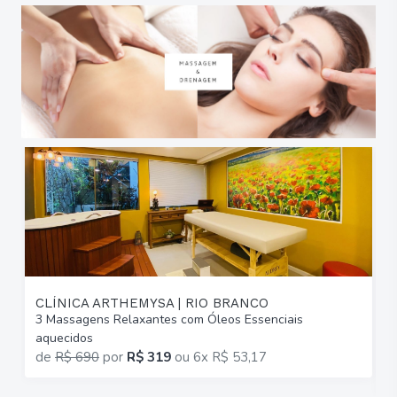
CLÍNICA ARTHEMYSA | RIO BRANCO
3 Massagens Relaxantes com Óleos Essenciais
6
aquecidos
C
de
R$ 690
por
R$ 319
ou
6x R$ 53,17
p