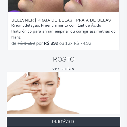
BELLSNER | PRAIA DE BELAS | PRAIA DE BELAS
Rinomodelação: Preenchimento com 1ml de Ácido
R
Hialurônico para afinar, empinar ou corrigir assimetrias do
H
Nariz
N
de
R$ 1.599
por
R$ 899
ou
12x R$ 74,92
ROSTO
ver todas
INJETÁVEIS