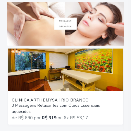
CLÍNICA ARTHEMYSA | RIO BRANCO
3 Massagens Relaxantes com Óleos Essenciais
6
aquecidos
C
de
R$ 690
por
R$ 319
ou
6x R$ 53,17
p