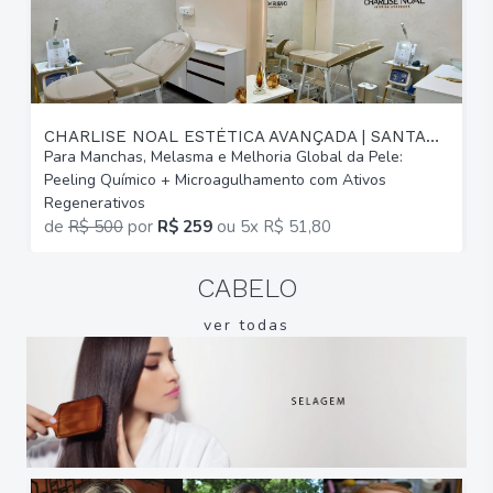
CHARLISE NOAL ESTÉTICA AVANÇADA | SANTANA
Para Manchas, Melasma e Melhoria Global da Pele:
P
Peeling Químico + Microagulhamento com Ativos
d
Regenerativos
M
de
R$ 500
por
R$ 259
ou
5x R$ 51,80
CABELO
ver todas