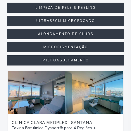
LIMPEZA DE PELE & PEELING
ULTRASSOM MICROFOCADO
ALONGAMENTO DE CÍLIOS
MICROPIGMENTAÇÃO
MICROAGULHAMENTO
CLÍNICA CLARA MEDPLEX | SANTANA
Toxina Botulínica Dysport® para 4 Regiões +
T