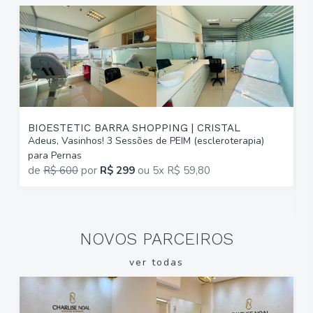
BIOESTETIC BARRA SHOPPING | CRISTAL
Adeus, Vasinhos! 3 Sessões de PEIM (escleroterapia)
T
para Pernas
B
de
R$ 600
por
R$ 299
ou
5x R$ 59,80
2
R
NOVOS PARCEIROS
ver todas