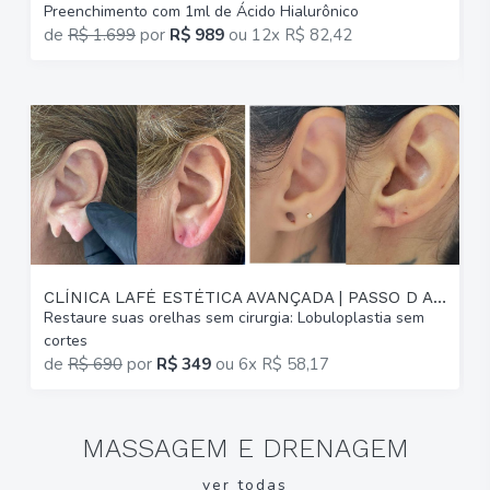
Preenchimento com 1ml de Ácido Hialurônico
G
de
R$ 1.699
por
R$ 989
ou
12x R$ 82,42
p
CLÍNICA LAFÉ ESTÉTICA AVANÇADA | PASSO D AREIA
Restaure suas orelhas sem cirurgia: Lobuloplastia sem
A
cortes
(
de
R$ 690
por
R$ 349
ou
6x R$ 58,17
MASSAGEM E DRENAGEM
ver todas