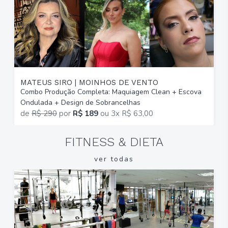
MATEUS SIRO | MOINHOS DE VENTO
I
Combo Produção Completa: Maquiagem Clean + Escova
M
Ondulada + Design de Sobrancelhas
E
de
R$ 290
por
R$ 189
ou
3x R$ 63,00
FITNESS & DIETA
ver todas