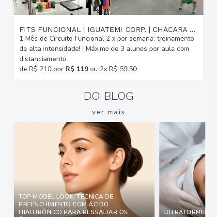
FITS FUNCIONAL | IGUATEMI CORP. | CHÁCARA DAS PEDRAS
1 Mês de Circuito Funcional 2 x por semana: treinamento
A
de alta intensidade! | Máximo de 3 alunos por aula com
C
distanciamento
b
de
R$ 210
por
R$ 119
ou 2x R$ 59,50
DO BLOG
ver mais
TOP MODEL LOOK: TÉCNICA DE
PREENCHIMENTO COM ÁCIDO
HIALURÔNICO PARA RESSALTAR OS
ULTRAFORMER: Q